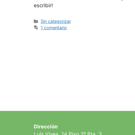
escribir!
Categorías
Sin categorizar
1 comentario
Dirección
Luís Vives, 14 Piso 2º Pta. 3