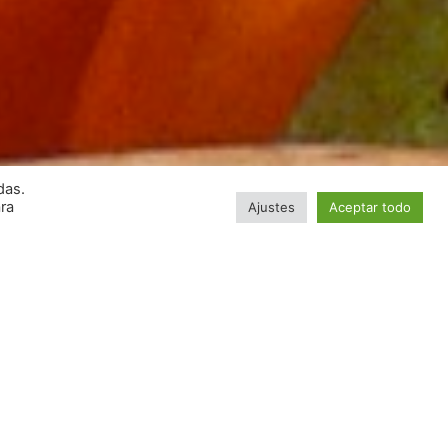
das.
ara
Ajustes
Aceptar todo